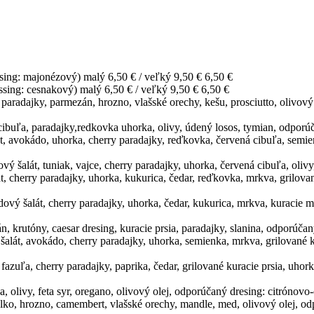
ssing: majonézový) malý 6,50 € / veľký 9,50 €
6,50 €
ssing: cesnakový) malý 6,50 € / veľký 9,50 €
6,50 €
ry paradajky, parmezán, hrozno, vlašské orechy, kešu, prosciutto, oliv
ibuľa, paradajky,redkovka uhorka, olivy, údený losos, tymian, odporúča
át, avokádo, uhorka, cherry paradajky, reďkovka, červená cibuľa, semi
ý šalát, tuniak, vajce, cherry paradajky, uhorka, červená cibuľa, oliv
lát, cherry paradajky, uhorka, kukurica, čedar, reďkovka, mrkva, grilov
adový šalát, cherry paradajky, uhorka, čedar, kukurica, mrkva, kuraci
án, krutóny, caesar dresing, kuracie prsia, paradajky, slanina, odporúča
 šalát, avokádo, cherry paradajky, uhorka, semienka, mrkva, grilované 
 fazuľa, cherry paradajky, paprika, čedar, grilované kuracie prsia, uho
, olivy, feta syr, oregano, olivový olej, odporúčaný dresing: citrónovo
blko, hrozno, camembert, vlašské orechy, mandle, med, olivový olej, o