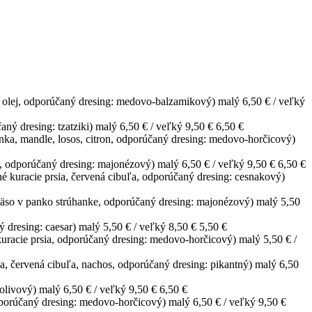
ový olej, odporúčaný dresing: medovo-balzamikový) malý 6,50 € / veľký
ný dresing: tzatziki) malý 6,50 € / veľký 9,50 €
6,50 €
enka, mandle, losos, citron, odporúčaný dresing: medovo-horčicový)
y, odporúčaný dresing: majonézový) malý 6,50 € / veľký 9,50 €
6,50 €
ané kuracie prsia, červená cibuľa, odporúčaný dresing: cesnakový)
e mäso v panko strúhanke, odporúčaný dresing: majonézový) malý 5,50
ný dresing: caesar) malý 5,50 € / veľký 8,50 €
5,50 €
kuracie prsia, odporúčaný dresing: medovo-horčicový) malý 5,50 € /
rka, červená cibuľa, nachos, odporúčaný dresing: pikantný) malý 6,50
-olivový) malý 6,50 € / veľký 9,50 €
6,50 €
dporúčaný dresing: medovo-horčicový) malý 6,50 € / veľký 9,50 €