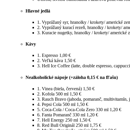
Hlavné jedlá
1.
Vyprážaný syr, hranolky / krokety/ americké ze
2.
Vyprážaný kurací rezeň, hranolky / krokety/ am
3.
Kuracie nugetky, hranolky / krokety/ americké 
Kávy
1.
Espresso
1,00 €
2.
Veľká káva
1,50 €
3.
Hell Ice Coffee (latte, double espresso, cappucc
Nealkoholické nápoje (+záloha 0,15 € na fľašu)
1.
Vinea (biela, červená)
1,50 €
2.
Kofola 500 ml
1,50 €
3.
Rauch Bravo (jahoda, pomaranč, multivitamín, 
4.
Pepsi Cola 500 ml
1,50 €
5.
Coca-Cola / Coca-Cola Zero 330 ml
1,20 €
6.
Fanta Pomaranč 330 ml
1,20 €
7.
Hell Energy 250 ml
1,50 €
8.
Red Bull Originál 250 ml
1,75 €