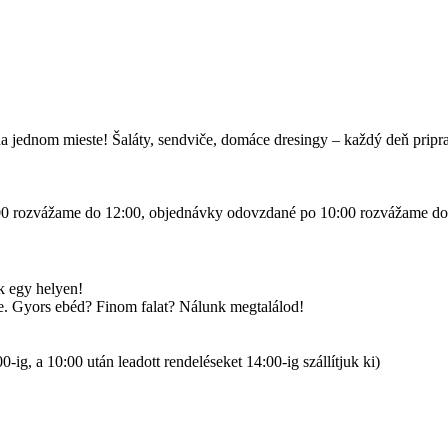
a jednom mieste! Šaláty, sendviče, domáce dresingy – každý deň pripr
0 rozvážame do 12:00, objednávky odovzdané po 10:00 rozvážame do
k egy helyen!
tve. Gyors ebéd? Finom falat? Nálunk megtalálod!
-ig, a 10:00 után leadott rendeléseket 14:00-ig szállítjuk ki)