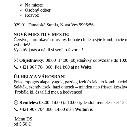
Na mieste
Osobný odber
Rozvoz
929 01 Dunajská Streda, Nová Ves 5995/56
NOVÉ MIESTO V MESTE!
Čerstvé, chrumkavé suroviny, bohaté chute a sýte kombinácie n
vyberieš!
Vyskúšaj nás a nájdi si svojho favorita!
🕗
Objednávky:
08:00–14:00 (objednávky odovzdané do 10:0
📞 +421 907 704 360. Po14:00 aj na
Wolte
ÚJ HELY A VÁROSBAN!
Friss, ropogós alapanyagok, gazdag ízek és laktató kombináció
Saláták, szendvicsek, házi öntetek – minden nap frissen készí
Próbáld ki, és találd meg a kedvenced!
🕗
Rendelés:
08:00–14:00 (a 10:00-ig leadott rendeléseket 12:00
📞 +421 907 704 360. 14:00 után
Wolton
is
Menu DS
od
5,50 €