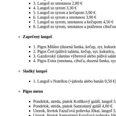
3.
Langoš so smotanou
2,80 €
4.
Langoš so syrom
3,30 €
5.
Langoš so syrom a kečupom
3,90 €
6.
Langoš so syrom a smotanou
3,90 €
7.
Langoš so syrom, smotanou a kečupom
4,50 €
8.
Langoš so syrom, smotanou a praženou cibuľou
Zapečený langoš
1.
Pigos Miláno (dusená šunka, kečup, syr, kukuri
2.
Pigos Čert (pálivá saláma, kečup, syr, kukurica,
3.
Gazdovský (slanina výberová alebo pálivá saláma
4.
Pigos Extra (smotana, cibuľa, dusená šunka, sy
Sladký langoš
1.
Langoš s Nutellou (+jahoda alebo banán 0,50 €
Pigos menu
Pondelok, streda, piatok
Kotlíkový guláš, langoš
5
Pondelok, streda, piatok
Samostaný guláš
4,00 €
Utorok, štvrtok
Fazuľová polievka Jókai, langoš
5
Utorok, štvrtok
Samostatná Fazuľová polievka Jók