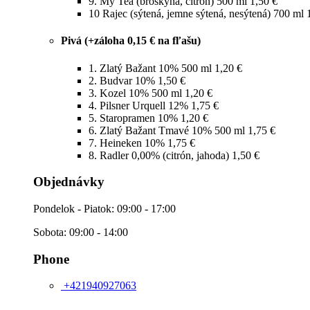
9.
My Tea (broskyňa, citrón) 500 ml
1,50 €
10
Rajec (sýtená, jemne sýtená, nesýtená) 700 ml
Pivá (+záloha 0,15 € na fľašu)
1.
Zlatý Bažant 10% 500 ml
1,20 €
2.
Budvar 10%
1,50 €
3.
Kozel 10% 500 ml
1,20 €
4.
Pilsner Urquell 12%
1,75 €
5.
Staropramen 10%
1,20 €
6.
Zlatý Bažant Tmavé 10% 500 ml
1,75 €
7.
Heineken 10%
1,75 €
8.
Radler 0,00% (citrón, jahoda)
1,50 €
Objednávky
Pondelok - Piatok: 09:00 - 17:00
Sobota: 09:00 - 14:00
Phone
+421940927063