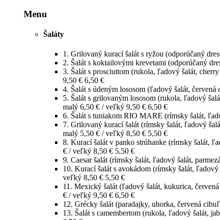
Menu
Šaláty
1.
Grilovaný kurací šalát s ryžou (odporúčaný dre
2.
Šalát s koktailovými krevetami (odporúčaný dre
3.
Šalát s prosciuttom (rukola, ľadový šalát, cher
9,50 €
6,50 €
4.
Šalát s údeným lososom (ľadový šalát, červená c
5.
Šalát s grilovaným lososom (rukola, ľadový šal
malý 6,50 € / veľký 9,50 €
6,50 €
6.
Šalát s tuniakom RIO MARE (rímsky šalát, ľadov
7.
Grilovaný kurací šalát (rímsky šalát, ľadový ša
malý 5,50 € / veľký 8,50 €
5,50 €
8.
Kurací šalát v panko strúhanke (rímsky šalát, ľ
€ / veľký 8,50 €
5,50 €
9.
Caesar šalát (rímsky šalát, ľadový šalát, parmez
10.
Kurací šalát s avokádom (rímsky šalát, ľadový
veľký 8,50 €
5,50 €
11.
Mexický šalát (ľadový šalát, kukurica, červená
€ / veľký 9,50 €
6,50 €
12.
Grécky šalát (paradajky, uhorka, červená cibuľa
13.
Šalát s camembertom (rukola, ľadový šalát, ja