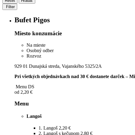
Filter
Bufet Pigos
Miesto konzumácie
Na mieste
Osobný odber
Rozvoz
929 01 Dunajská streda, Vajanského 5325/2A
Pri všetkých objednávkach nad 30 € dostanete darček – Mi
Menu DS
od
2,20 €
Menu
Langoš
1.
Langoš
2,20 €
2.
Langoš s kečupom
2,80 €